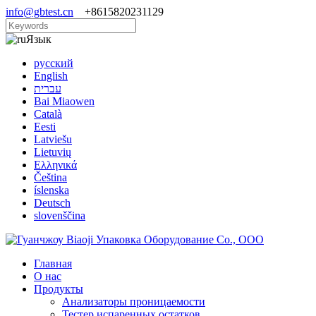
info@gbtest.cn
+8615820231129
Язык
русский
English
עברית
Bai Miaowen
Català
Eesti
Latviešu
Lietuvių
Ελληνικά
Čeština
íslenska
Deutsch
slovenščina
Главная
О нас
Продукты
Анализаторы проницаемости
Тестер испаренных остатков