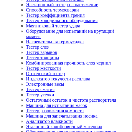
Электронный тестер на растяжение
Способность термосварки
Тестер коэффициента трения
Тестер холодильного оборудования
Маятниковый тестер удара
Оборудование для испытаний на крутящий
момент
Нагревательная термоусадка
Тестер слез
Тестер взрывов
Тестер толщины
Комбинированная прочность слоя чернил
Тестер жесткости
Оптический тестер
Индексатор текучести расплава
Электронные весы
Тестер сжатия
Тестер утечки
Остаточный остаток и чистота растворителя
Машина для испытания масок
Тестер разложения компоста
Машина для запечатывания носика
Анализатор влажности
Эталонный калибровочный материал
Оборудование для стерилизации автоклавов